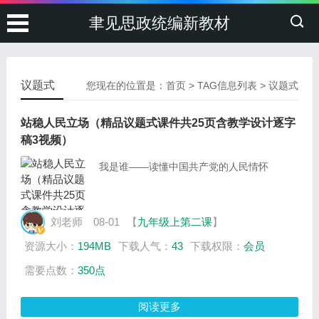
聿见思政统编新教材
议题式
您现在的位置是：
首页
> TAG信息列表 > 议题式
站稳人民立场（精品议题式课件共25页含教学设计逐字
稿3视频）
我是谁——读懂中国共产党的人民情怀
刘老师
08-01
【
九年级上第二课
】
资源大小：
194MB
下载人气：
43
下载权限：
会员
需要点数：
350点
阅读更多