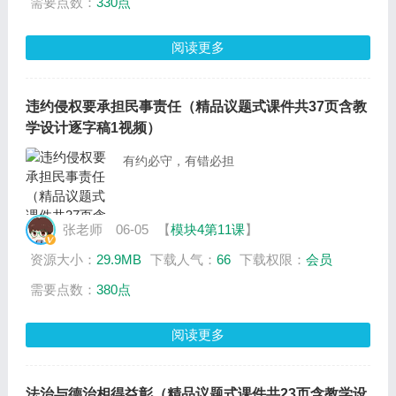
需要点数：
330点
阅读更多
违约侵权要承担民事责任（精品议题式课件共37页含教
学设计逐字稿1视频）
有约必守，有错必担
张老师
06-05
【
模块4第11课
】
资源大小：
29.9MB
下载人气：
66
下载权限：
会员
需要点数：
380点
阅读更多
法治与德治相得益彰（精品议题式课件共23页含教学设