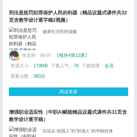
刑法是惩罚犯罪保护人民的利器（精品议题式课件共32
页含教学设计逐字稿2视频）
健康生活拒绝成瘾
张老师
06-07
【
模块4第12课
】
资源大小：
173MB
下载人气：
70
下载权限：
会员
需要点数：
380点
阅读更多
增强职业适应性（中职AI赋能精品议题式课件共31页含
教学设计逐字稿）
实现从“校园人”到“职场人”的华丽转身