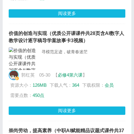
阅读更多
价值的创造与实现（优质公开课课件共28页含AI数字人
教学设计逐字稿导学案故事卡3视频）
寻模范足迹，破青春迷茫
郭红英
05-30
【
必修4第六课
】
资源大小：
126MB
下载人气：
364
下载权限：
会员
需要点数：
450点
阅读更多
崇尚劳动，提高素养（中职AI赋能精品议题式课件共37