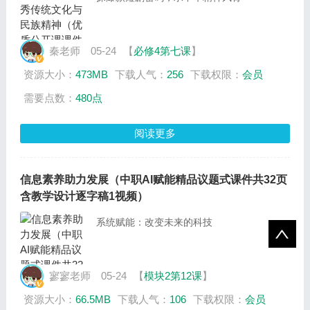
秦老师
05-24
【
必修4第七课
】
资源大小：
473MB
下载人气：
256
下载权限：
会员
需要点数：
480点
阅读更多
信息素养助力发展（中职AI赋能精品议题式课件共32页
含教学设计逐字稿1视频）
系统赋能：改变未来的科技
寥寥老师
05-24
【
模块2第12课
】
资源大小：
66.5MB
下载人气：
106
下载权限：
会员