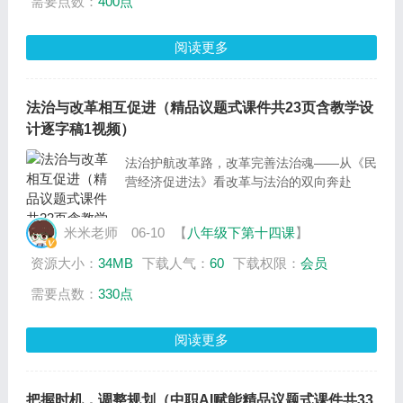
需要点数：
400点
阅读更多
法治与改革相互促进（精品议题式课件共23页含教学设
计逐字稿1视频）
法治护航改革路，改革完善法治魂——从《民
营经济促进法》看改革与法治的双向奔赴
米米老师
06-10
【
八年级下第十四课
】
资源大小：
34MB
下载人气：
60
下载权限：
会员
需要点数：
330点
阅读更多
把握时机，调整规划（中职AI赋能精品议题式课件共33