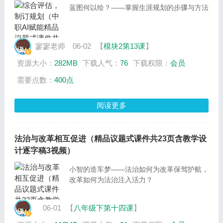
蓝图何以绘？——掌握生涯规划的步骤与方法
寥寥老师
06-02
【
模块2第13课
】
资源大小：
282MB
下载人气：
76
下载权限：
会员
需要点数：
400点
阅读更多
法治与改革相互促进（精品议题式课件共23页含教学设
计逐字稿3视频）
小智的造车梦——法治如何为改革保驾护航，
改革如何为法治注入活力？
06-01
【
八年级下第十四课
】