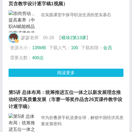
页含教学设计逐字稿1视频）
在实践课堂中探寻职业生涯的坚实基石
寥寥老师
05-28
【
模块2第13课
】
资源大小：
135MB
下载人气：
100
下载权限：
会员
需要点数：
400点
阅读更多
第5讲 总体布局：统筹推进五位一体之以新发展理念推
动经济高质量发展（市赛一等奖作品含26页课件教学设
计逐字稿）
华为折叠屏手机逆袭全球，解锁中国经济高质
量发展密码