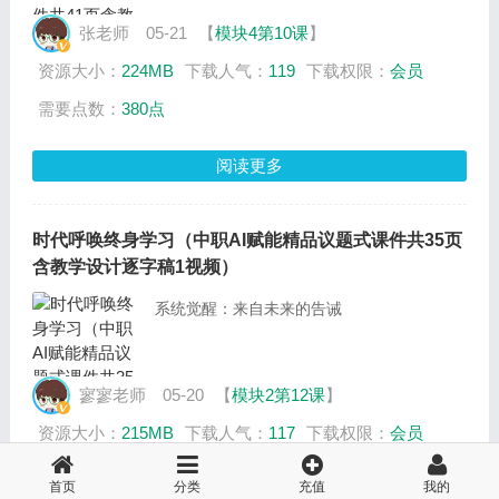
张老师
05-21
【
模块4第10课
】
资源大小：
224MB
下载人气：
119
下载权限：
会员
需要点数：
380点
阅读更多
时代呼唤终身学习（中职AI赋能精品议题式课件共35页
含教学设计逐字稿1视频）
系统觉醒：来自未来的告诫
寥寥老师
05-20
【
模块2第12课
】
资源大小：
215MB
下载人气：
117
下载权限：
会员
需要点数：
400点
首页
分类
充值
我的