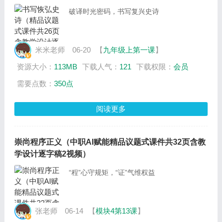
破译时光密码，书写复兴史诗
米米老师
06-20
【
九年级上第一课
】
资源大小：
113MB
下载人气：
121
下载权限：
会员
需要点数：
350点
阅读更多
崇尚程序正义（中职AI赋能精品议题式课件共32页含教
学设计逐字稿2视频）
“程”心守规矩，“证”气维权益
张老师
06-14
【
模块4第13课
】