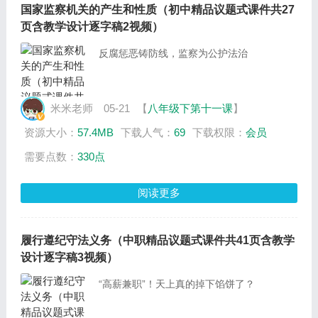
国家监察机关的产生和性质（初中精品议题式课件共27
页含教学设计逐字稿2视频）
反腐惩恶铸防线，监察为公护法治
米米老师
05-21
【
八年级下第十一课
】
资源大小：
57.4MB
下载人气：
69
下载权限：
会员
需要点数：
330点
阅读更多
履行遵纪守法义务（中职精品议题式课件共41页含教学
设计逐字稿3视频）
“高薪兼职”！天上真的掉下馅饼了？