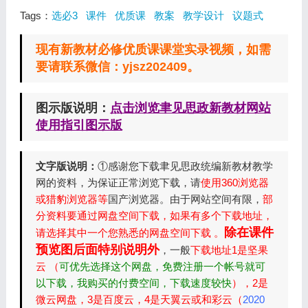
Tags：
选必3
课件
优质课
教案
教学设计
议题式
现有新教材必修优质课课堂实录视频，如需
要请联系微信：yjsz202409。
图示版说明：
点击浏览聿见思政新教材网站
使用指引图示版
文字版说明：
①感谢您下载聿见思政统编新教材教学
网的资料，为保证正常浏览下载，请
使用360浏览器
或猎豹浏览器等
国产浏览器。由于网站空间有限，
部
分资料要通过网盘空间下载，如果有多个下载地址，
除在课件
请选择其中一个您熟悉的网盘空间下载 。
预览图后面特别说明外
，一般
下载地址1是坚果
云 （
可优先选择这个网盘，免费注册一个帐号就可
以下载，我购买的付费空间，下载速度较快
），2是
微云网盘，3是百度云，4是天翼云或和彩云（
2020