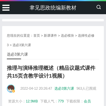
聿见思政统编新教材
您现在的位置是：
首页
>
新课课件
>
选必模块
>
选择性必修
3
>
选必3第六课
选必3第六课
推理与演绎推理概述（精品议题式课件
共15页含教学设计1视频）
2022-04-12 20:26:47
选必3第六课
963人已围观
资源大小：
12.9MB
下载人气：
779
下载权限：
会员