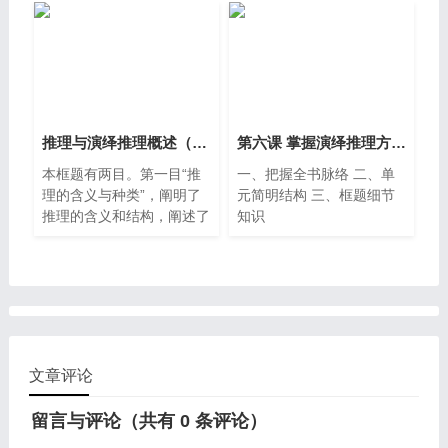
义，及其有效的推理结构和
延性问题，以及性质判断的
无效的推理形式。引导学生
换质位推理和换位质推理。
了解复合判断演绎推理的推
第二目阐述三段论推理的定
理依据，掌握其有效的推理
义、结构、规则，违反这些
形式。把握复合判断演绎推
规则的逻辑错误，以及掌握
理的逻辑机理，从而学会正
这些规则的意义。两目内容
确的运用复合判断的推理。
采用层层递进的阐述方式，
推理与演绎推理概述（第二单元整体教学设计第六课时课件和课时教学设计）
第六课 掌握演绎推理方法（常态实用教学课件共72页）
以简单判断的演绎推理为主
本框题有两目。第一目“推
一、把握全书脉络 二、单
线，引导学生自觉遵守推理
理的含义与种类”，阐明了
元简明结构 三、框题细节
规则，纠正违反这些规则的
推理的含义和结构，阐述了
知识
逻辑错误，从而揭露诡辩，
推理的分类标准及种类。第
维护真理。
二目“演绎推理的逻辑要
义”，揭示了演绎推理的含
义与实质，阐明了要确保得
到真实的结论，演绎推理必
须具备的两个条件，明确了
掌握演绎推理方法的重要意
文章评论
义。两目内容采用渐进式阐
述方式，以“推理”为主线，
留言与评论（共有
0
条评论）
阐述了推理的含义与种类，
着重揭示了演绎推理的核心