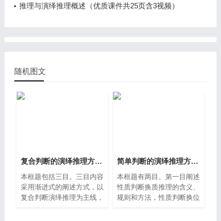
设计1视频）
推理与演绎推理概述（优质课件共25页含3视频）
随机图文
复合判断的演绎推理方法（第二单元整体教学设计第八课时课件和课时教学设计）
简单判断的演绎推理方法（第二单元整体教学设计第七课时课件和课时教学设计）
本框题包括三目。三目内容
本框题有两目。第一目阐述
采用渐进式的阐述方式，以
性质判断换质推理的含义、
复合判断演绎推理为主线，
规则和方法，性质判断换位
讲述联言推理、选言推理和
推理的含义、规则和方法。
假言推理的推理依据和含
性质判断的主项和谓项的周