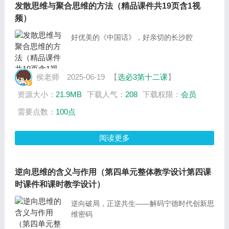
发散思维与聚合思维的方法（精品课件共19页含1视
频）
好优美的《中国话》，好亲切的长沙腔
侯老师
2025-06-19
【
选必3第十二课
】
资源大小：
21.9MB
下载人气：
208
下载权限：
会员
需要点数：
100点
阅读更多
逆向思维的含义与作用（第四单元整体教学设计第四课
时课件和课时教学设计）
逆向破局，正逆共生——解码宁德时代创新思
维密码