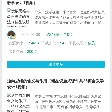
教学设计1视频）
导入：观看视频，小李作为一位宝妈对聚合思
维发散思维有所了解后，打算带着孩子参加思
维训练班，提高孩子的创造性思维能力。聚合
思维和发散思维方向上有什么差别，又该如何
提高聚合思维和发散思维能力呢？让我们跟随
2022-06-08
【
选必3第十二课
】
小李的脚步，看看她的儿子参加的思维训练班
资源大小：
154MB
下载人气：
541
下载权限：
会员
的老师是如何启发学生的创造性思维的。
需要点数：
300点
阅读更多
逆向思维的含义与作用（精品议题式课件共25页含教学
设计1视频）
本课以“重视逆向思维 提升思维品质”为总议
题，按照教材内容，分为两个环节。环节一：
由“乾隆皇帝生死阄”的活动导入，引导学生在