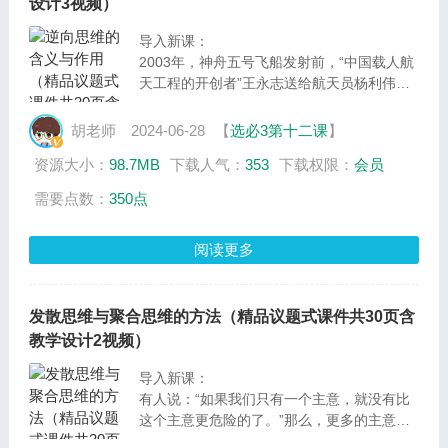
设计3视频）
导入新课：
2003年，神舟五号飞船发射前，“中国载人航
天工程的开创者”王永志送给航天员杨利伟一
句诗——“飞扬直上八千丈，只手拨云观沧
海。”诗句背后，是他承担的千钧重压。10月
胡老师
2024-06-28
【
选必3第十二课
】
15日，杨利伟遨游太空，圆了中华民族的千
资源大小：
98.7MB
下载人气：
353
下载权限：
会员
年“飞天梦”。
如今，中国载人航天工程三步走计划全部完
需要点数：
350点
成，历次任务连战连捷。而中国载人航天工程
的背后，也蕴藏着无数攻坚克难的关键之举，
阅读更多
是创新思维的闪耀，更是逆向思维的运用。今
天就让我们以“飞扬直上八千丈，只手拨云观
沧海”为总议题，一起走进12.2逆向思维的含
义与作用。
发散思维与聚合思维的方法（精品议题式课件共30页含
教学设计2视频）
导入新课：
有人说：“如果我们只有一个主意，就没有比
这个主意更危险的了。”那么，更多的主意如
何产生？思路如何打开，又如何聚焦到特定问