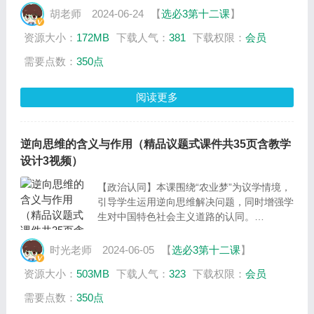
题上？
胡老师
2024-06-24
【
选必3第十二课
】
今天就让我们以“一枚回形针的发散与聚合”为
资源大小：
172MB
下载人气：
381
下载权限：
会员
总议题，一起走进12.1发散思维与聚合思维的
方法，寻找上述问题的答案并提高创新思维的
需要点数：
350点
水平。
阅读更多
逆向思维的含义与作用（精品议题式课件共35页含教学
设计3视频）
【政治认同】本课围绕“农业梦”为议学情境，
引导学生运用逆向思维解决问题，同时增强学
生对中国特色社会主义道路的认同。
【科学精神】通过学生自主讨论和交流，引导
学生理解逆向思维的含义、、方法以及如何发
时光老师
2024-06-05
【
选必3第十二课
】
挥正逆互补的作用，增强学生的科学思维能
资源大小：
503MB
下载人气：
323
下载权限：
会员
力。
【法治意识】结合具体实例，引导学生在生活
需要点数：
350点
实际中要学会用法律维护自身合法权益，成为