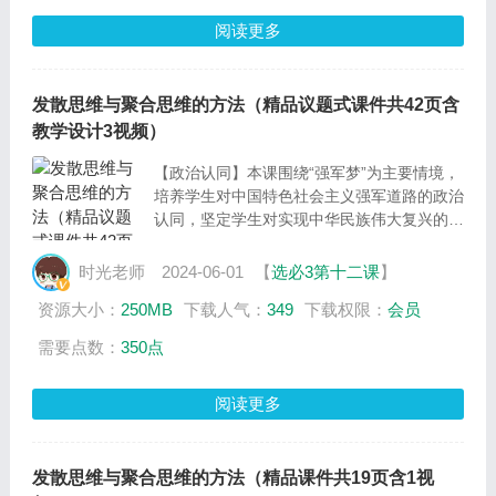
拥有法治意识的合格公民。
阅读更多
【公共参与】通过议学活动的开展，引导学生
运用逆向思维规划自己的人生道路，提升运用
逆向思维解决实际问题的能力，增强学生的公
共参与素养。
发散思维与聚合思维的方法（精品议题式课件共42页含
教学设计3视频）
【政治认同】本课围绕“强军梦”为主要情境，
培养学生对中国特色社会主义强军道路的政治
认同，坚定学生对实现中华民族伟大复兴的信
念。
【科学精神】通过学生自主讨论和交流，引导
时光老师
2024-06-01
【
选必3第十二课
】
学生正确认识发散思维和聚合思维，提高思维
资源大小：
250MB
下载人气：
349
下载权限：
会员
品质，树立创新意识。
【法治意识】结合具体实例，引导学生在生活
需要点数：
350点
实际中要学会用法律维护自身合法权益，成为
拥有法治意识的合格公民。
阅读更多
【公共参与】通过议学活动的开展，引导学生
增强发散思维和聚合思维的自觉性，为实现中
国梦强军梦贡献自己的青春力量。
发散思维与聚合思维的方法（精品课件共19页含1视