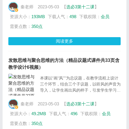
种植作物的盐碱地，是怎样种植海水稻的，进
秦老师
2023-05-03
【
选必3第十二课
】
而让学生明确海水稻的研发是逆向思维的体
资源大小：
193MB
下载人气：
498
下载权限：
会员
现；通过对盐碱地土质的改良和海水稻的培
育，了解正向思维和逆向思维之间的关系，明
需要点数：
350点
确创新思维需要多种思维方式共同实现，通过
本课的学习，了解我国为何重视粮食安全，为
阅读更多
何要始终守住粮食安全这一底线，增强对国家
的信心和民族认同，增加政治认同。
发散思维与聚合思维的方法（精品议题式课件共33页含
教学设计6视频）
本课以“画“风””为总议题，在教学流程上设计
三个环节，结合三个子议题，以听风的声音为
导入，让学生画出风的样子，引发学生学习兴
趣，通过学生不同的画法，明确发散思维的含
义，再将学生画出不同的风进行归类，了解聚
秦老师
2023-05-03
【
选必3第十二课
】
合思维的含义，明确发散思维与聚合思维的不
资源大小：
49.2MB
下载人气：
496
下载权限：
会员
同方法和区别，最后用影视剧中的风做结尾，
让学生用风的画面创造不同时刻的意境和氛
需要点数：
350点
围，让学生在这一过程中灵活运用发散思维与