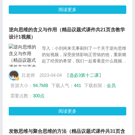
聚合思维，灵活使用和掌握辩证思维，提升自
阅读更多
身思维素养。
逆向思维的含义与作用（精品议题式课件共21页含教学
设计1视频）
导入：小刘闲来无事刷到了一个关于逆向思维
的短视频，深受疫情影响正苦恼的他，重新燃
起了经营的希望，我们一起看看是什么视频
呢？
主议题：疫情中的逆向思维
吕老师
2023-04-04
【
选必3第十二课
】
分议题1：脑洞大开的逆向思维
资源大小：
94.7MB
下载人气：
441
下载权限：
会员
分议题2：互补合作的正逆思维
需要点数：
300点
阅读更多
发散思维与聚合思维的方法（精品议题式课件共31页含