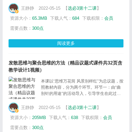
此过程中感悟逆向思维的重要性，随后讲解发
散思维的客观基础（必要性）、含义，并结合
王静静
2022-05-15
【
选必3第十二课
】
具体事例讲解逆向思维的四种常用方法，随
资源大小：
65.3MB
下载人气：
684
下载权限：
会员
后，知识延伸，讲解在运用逆向思维时应当注
意的问题。环节二：由视频导入，引导学生思
需要点数：
300点
考是否可以把现行的车轮改成方形或三角形？
并说明理由，从中引导学生明确逆向思维应当
阅读更多
合“理”，并辩证认识和运用发散思维和聚合思
维，最后，引导学生明确创新思维过程需要运
用多向的思维方法。
发散思维与聚合思维的方法（精品议题式课件共32页含
教学设计1视频）
本课以“思维万花筒 风景别样红”为总议题，按
照教材内容，分为两个环节。环节一：由“曲
别针的用途”的活动导入，引导学生在此过程
中感悟发散思维的作用，随后讲解发散思维的
客观基础（必要性）、含义与特征，并结合具
王静静
2022-05-15
【
选必3第十二课
】
体事例讲解发散思维的三种技法，最后讲解发
资源大小：
205MB
下载人气：
638
下载权限：
会员
散思维的作用及在应用过程中应注意的问题。
环节二：由智力题导入，引导学生明确运用聚
需要点数：
300点
合思维，随后讲解聚合思维的客观基础（必要