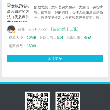
解放思想，意味着要大胆试、大胆闯，要吃螃
蟹、破常规，好的思维，会使人生旅途充满亮
光。思路要是不对，再有智慧也是徒劳。思路
如何打开，又如何聚焦到特定的问题上？逆向
思维是不是什么事都“倒着来”“对着干”？学会
秦璐
2021-05-22
【
选必3第十二课
】
发散思维与聚合思维的方法，辩证把握逆向思
资源大小：
10MB
下载人气：
514
下载权限：
会员
维与正向思维的互补关系，提高创新思维的水
平
需要点数：
160点
阅读更多