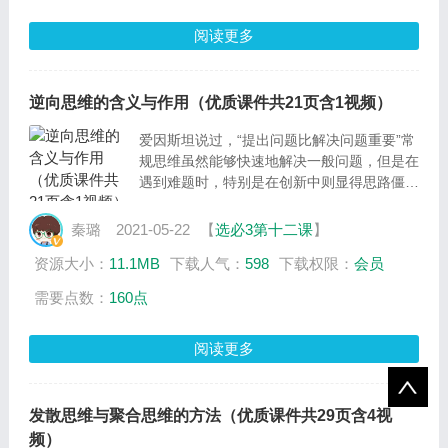
性）、含义、特征、方法与功能；最后结合疫
阅读更多
情建设火神山的事例讲解辩证把握发散思维与
聚合思维的关系，明确二者“合力”的重要性。
逆向思维的含义与作用（优质课件共21页含1视频）
爱因斯坦说过，“提出问题比解决问题重要”常
规思维虽然能够快速地解决一般问题，但是在
遇到难题时，特别是在创新中则显得思路僵
化、刻板，得到的结果是一些司空见惯的答
案。由于受到过去思维方式的影响，人们总是
秦璐
2021-05-22
【
选必3第十二课
】
在意过往的经验而忽略了自身所不熟悉的另一
资源大小：
11.1MB
下载人气：
598
下载权限：
会员
面。而逆向思维则相反，它是对常规的、传统
惯例的一个挑战。逆向思维能够帮助人们打破
需要点数：
160点
思维定式，破除旧经验。
阅读更多
发散思维与聚合思维的方法（优质课件共29页含4视
频）