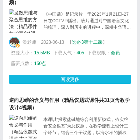
频）
《中国话》是纪录片，于2023年1月21日-27
日在CCTV-9播出。该片通过对中国语言文化
的梳理，深入到历史的进程中，深耕中华语言
文明的脉络，以广阔的视角和具象化的表达，
勾勒出跨越时空的语言图景，展示中国话的波
侯老师
2023-06-13
【
选必3第十二课
】
澜壮阔与意义深远，弘扬语言之美。
资源大小：
15.5MB
下载人气：
405
下载权限：
会员
需要点数：
150点
阅读更多
逆向思维的含义与作用（精品议题式课件共31页含教学
设计4视频）
本课以“探索盐碱地综合利用新模式，夯实粮
食安全根基”为总议题，在教学流程上设计三
个环节，结合三个子议题，以海水稻的插秧种
植为情境导入，引发学生学习兴趣，探寻无法