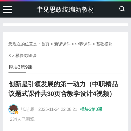
聿见思政统编新教材
您现在的位置是：
首页
>
新课课件
>
中职课件
>
基础模块
3
>
模块3第9课
模块3第9课
创新是引领发展的第一动力（中职精品
议题式课件共30页含教学设计4视频）
张老师
2025-11-24 22:08:21
模块3第9课
234人已围观