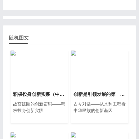
含教学设计3视频）
随机图文
积极投身创新实践（中职精品议题式课件共28页含教学设计1视频）
创新是引领发展的第一动力（中职精品议题式课件共30页含教学设计4视频）
故宫破圈的创新密码——积
古今对话——从水利工程看
极投身创新实践
中华民族的创新基因