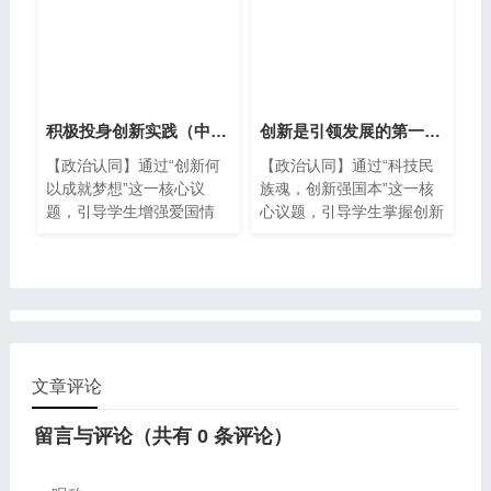
积极投身创新实践（中职精品议题式课件共30页含教学设计3视频）
创新是引领发展的第一动力（中职精品议题式课件共31页含教学设计3视频）
【政治认同】通过“创新何
【政治认同】通过“科技民
以成就梦想”这一核心议
族魂，创新强国本”这一核
题，引导学生增强爱国情
心议题，引导学生掌握创新
感、民族自豪感和自尊心，
的马克思主义哲学依据，理
自觉投身创新实践，创造精
解习近平的创新观，坚定走
彩人生，奉献社会，报效祖
中国特色自主创新道路。
国。 【职业精神】通过学
【职业精神】通过学生自主
生自主讨论，引导学生分析
讨论和交流，引导学生领会
典型案例，确立通过创造性
创新是中华民族最鲜明的禀
劳动实现自身发展的观念，
赋，树立正确的职业理想，
文章评论
在专业发展中实现职业理
增强批判质疑、勇于探索的
想，在实践中不断提高创新
科学精神。 【法治意识】
留言与评论（共有
0
条评论）
思维能力。 【法治意识】
通过具体实例展示，引导学
通过具体实例展示，引导学
生理解创新要打破思想禁
生自觉将法治意识贯彻于整
锢，但创新实践应当在法律