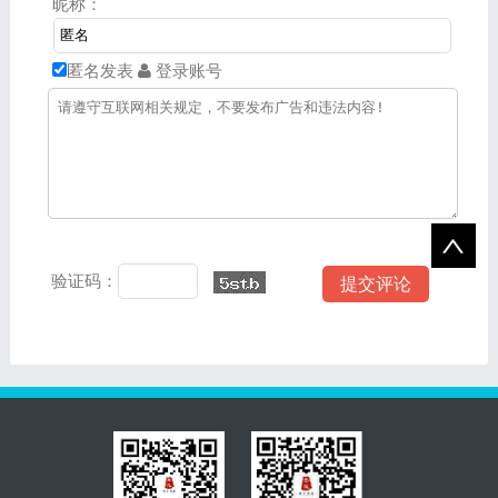
昵称：
个创新过程中，既要严格遵
规定或许可的范围内进行，
守法律，又要学会用法律来
绝不能违背法律、践踏法
保护自己的创新成果。
律。 【健全人格】通过小
匿名发表
登录账号
【健全人格】通过小组合作
组合作探究，引导学生学习
探究，引导学生学习创新人
创新的作用，培养自立自
物事迹，确立符合社会需要
强、积极进取的心态，正确
和自身实
认识自
验证码：