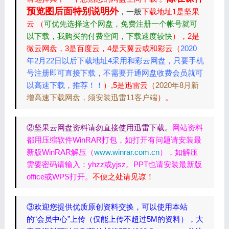
预览图后面特别说明外
，一般
下载地址1是坚果
云 （
可优先选择这个网盘，免费注册一个帐号就可
以下载，我购买的付费空间，下载速度较快
），2是
微云网盘，3是百度云，4是天翼云或和彩云（
2020
年2月22日以后下载地址4采用和彩云网盘，只要手机
号注册即可直接下载，不需要开通网盘收费会员就可
以高速下载，推荐！！
）,5是迅雷云（
2020年8月新
增高速下载网盘，须安装迅雷11客户端
）。
②坚果云网盘资料请勿直接使用迅雷下载。
网站资料
都用压缩软件WinRAR打包，如打开有问题请安装最
新版WinRAR解压（
www.winrar.com.cn
），如解压
需要密码请输入：yhzz或yjsz。PPT也请安装最新版
office或WPS打开。
不便之处请见谅！
③欢迎您提供优质原创资料交换，可以使用本站
的“会员中心”上传（仅能上传不超过5M的资料），大