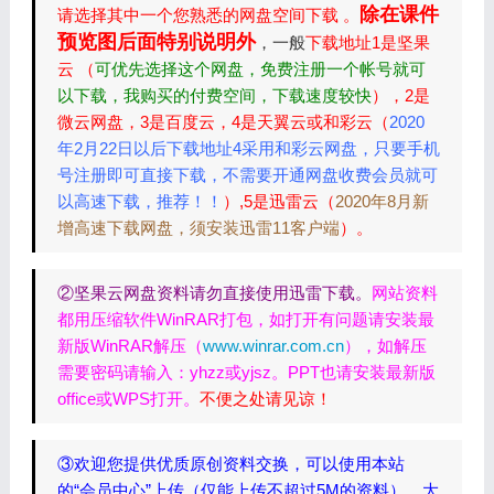
除在课件
请选择其中一个您熟悉的网盘空间下载 。
预览图后面特别说明外
，一般
下载地址1是坚果
云 （
可优先选择这个网盘，免费注册一个帐号就可
以下载，我购买的付费空间，下载速度较快
），2是
微云网盘，3是百度云，4是天翼云或和彩云（
2020
年2月22日以后下载地址4采用和彩云网盘，只要手机
号注册即可直接下载，不需要开通网盘收费会员就可
以高速下载，推荐！！
）,5是迅雷云（
2020年8月新
增高速下载网盘，须安装迅雷11客户端
）。
②坚果云网盘资料请勿直接使用迅雷下载。
网站资料
都用压缩软件WinRAR打包，如打开有问题请安装最
新版WinRAR解压（
www.winrar.com.cn
），如解压
需要密码请输入：yhzz或yjsz。PPT也请安装最新版
office或WPS打开。
不便之处请见谅！
③欢迎您提供优质原创资料交换，可以使用本站
的“会员中心”上传（仅能上传不超过5M的资料），大