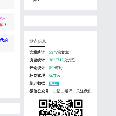
解压
谅！
到我的
站点信息
文章统计
：
5373
篇文章
浏览统计
：
3033712
次浏览
评论统计
：
0
个评论
标签管理
：
标签云
统计数据
：
51La
微信公众号
：扫描二维码，关注我们