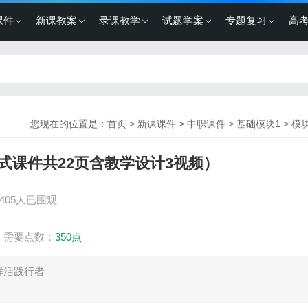
课件
新课教案
录课教学
试题学案
专题复习
高
您现在的位置是：
首页
>
新课课件
>
中职课件
>
基础模块1
>
模块
式课件共22页含教学设计3视频）
405人已围观
需要点数：
350点
鲜活践行者