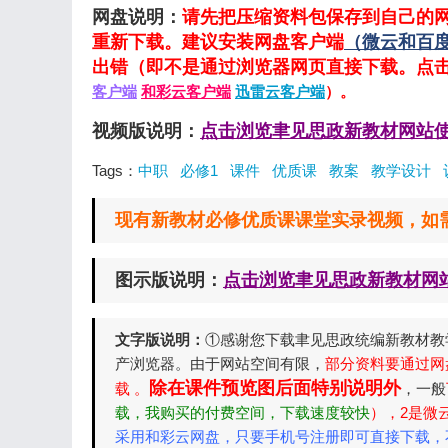
网盘说明：
请先把压缩资料包保存到自己的
重新下载。建议安装网盘客户端
（微云和百
出错（即不是通过浏览器网页直接下载。点
客户端
和彩云客户端
迅雷云客户端
）。
视频版说明：
点击浏览聿见思政新教材网站
Tags：
中职
必修1
课件
优质课
教案
教学设计
现有新教材必修优质课课堂实录视频，如需要请
图示版说明：
点击浏览聿见思政新教材网
文字版说明：
①感谢您下载聿见思政统编新教材教
产浏览器。由于网站空间有限，
部分资料要通过网
除在课件预览图后面特别说明外
载 。
，一般
载，我购买的付费空间，下载速度较快
），2是微
采用和彩云网盘，只要手机号注册即可直接下载，