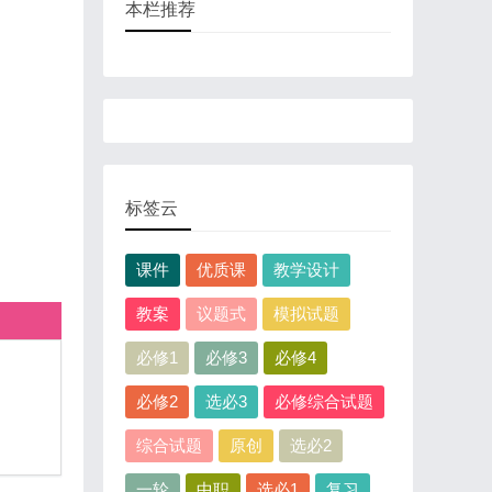
本栏推荐
标签云
课件
优质课
教学设计
教案
议题式
模拟试题
必修1
必修3
必修4
必修2
选必3
必修综合试题
综合试题
原创
选必2
一轮
中职
选必1
复习