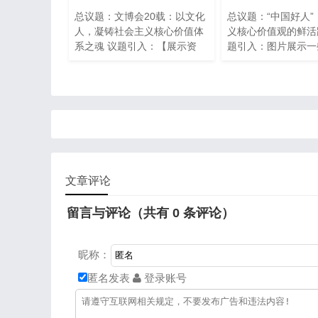
总议题：文博会20载：以文化
总议题：“中国好人”
人，凝铸社会主义核心价值体
义核心价值观的鲜活
系之魂 议题引入：【展示资
题引入：图片展示一
料】 从“大漠孤烟”到诗意江
核心价值观
南，从雪域高原到“雨打芭
蕉”。5月23日，第二十届中国
（深圳）国际文化产业博览交
易会（以下简称“文博会”）在
深圳国际会展中心举行。一场
荟萃31个省、自治区、直辖市
及港澳台地区文化精华，汇集
文章评论
世界顶流文化企业的文化交融
盛会在这里拉开了序幕。
留言与评论（共有
0
条评论）
昵称：
匿名发表
登录账号