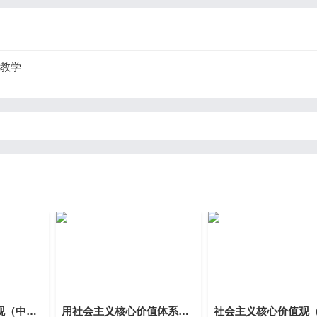
含教学
社会主义核心价值观（中职精品议题式课件共22页含教学设计3视频）
用社会主义核心价值体系凝心聚力（中职精品议题式课件共30页含教学设计4视频）