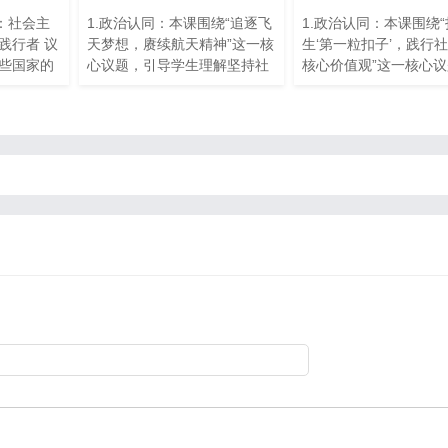
：社会主
1.政治认同：本课围绕“追逐飞
1.政治认同：本课围绕
践行者 议
天梦想，赓续航天精神”这一核
生‘第一粒扣子’，践行
些国家的
心议题，引导学生理解坚持社
核心价值观”这一核心
会主义核心价值体系，自觉培
导学生理解理解社会主
育和践行社会主义核心价值
价值观的基本内容、价
观。 2.职业精神：通过对“文化
和作用，认同并牢固树
事业和文化产业”的分析，引导
主义核心价值观。 2.职
学生自觉践行劳动精神、劳模
神：通过对“雷锋先进事
精神和工匠精神，培养学生的
讲述，引导学生遵循和
职业精神。 3.法治意识：通过
会主义核心价值观对人
对法律的讲述，引导学生主动
的意义，培养学生的职
学习国家法律法规，增强学生
神。 3.法治意识：通
的法治意识。 4.健全人格：通
的讲述，引导学生主动
过小组合作探究的方式，加强
家法律法规，增强学生
学生沟通能力，培养学生自立
意识。 4.健全人格：
自强、理性平和、积极向上的
合作探究的方式，加强
良好心态。 5.公共参与：通过
通能力，增强适应社会
议学活动，引导学生弘扬集体
化的能力。 5.公共参
精神，培养
议学活动，