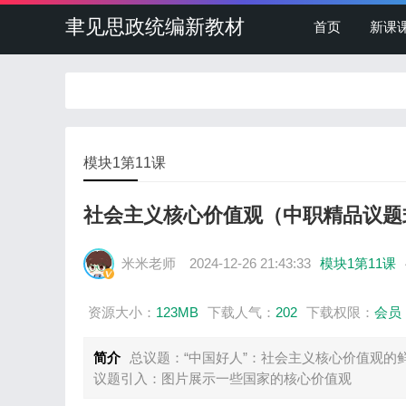
聿见思政统编新教材
首页
新课
模块1第11课
社会主义核心价值观（中职精品议题
米米老师
2024-12-26 21:43:33
模块1第11课
资源大小：
123MB
下载人气：
202
下载权限：
会员
简介
总议题：“中国好人”：社会主义核心价值观的
议题引入：图片展示一些国家的核心价值观