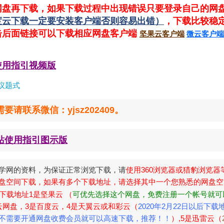
网盘再下载，如果下载过程中出现错误只要登录自己的网
度云下载一定要安装客户端否则容易出错）
，下载比较稳
击后面链接可以下载相应网盘客户端
坚果云客户端
微云客户端
使用指引视频版
议题式
联系微信：yjsz202409。
站使用指引图示版
学网的资料，为保证正常浏览下载，请
使用360浏览器或猎豹浏览器
盘空间下载，如果有多个下载地址，请选择其中一个您熟悉的网盘空
下载地址1是坚果云 （
可优先选择这个网盘，免费注册一个帐号就可
云网盘，3是百度云，4是天翼云或和彩云（
2020年2月22日以后下载
不需要开通网盘收费会员就可以高速下载，推荐！！
）,5是迅雷云（