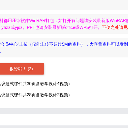
。
料都用压缩软件WinRAR打包，如打开有问题请安装最新版WinRAR
zz或yjsz。PPT也请安装最新版office或WPS打开。
不便之处请见
“会员中心”上传（仅能上传不超过5M的资料），大容量资料可以发
名。
很赞哦！
(
2
)
议题式课件共30页含教学设计4视频）
议题式课件共28页含教学设计2视频）