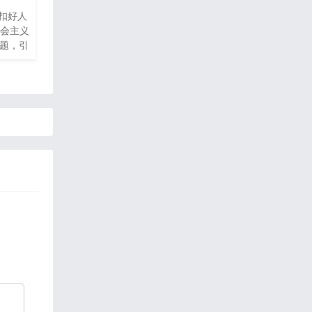
“扣好人
社会主义
议题，引
义核心
值要求
立社会
业精
迹”的
践行社
生发展
业精
过对法律
学习国
的法治
通过小组
学生沟
发展变
与：通过