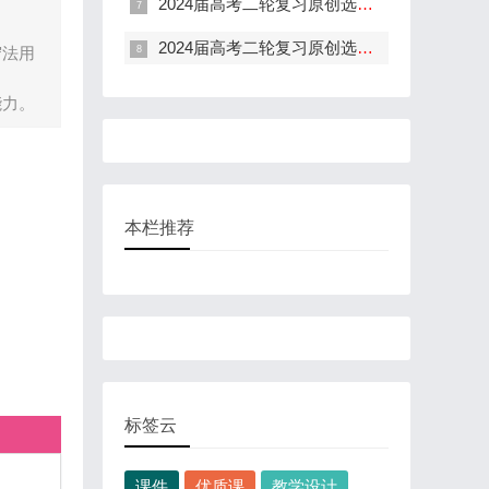
2024届高考二轮复习原创选必三专题二《遵守逻辑思维规则》（课件共72页含配套学案）
。
2024届高考二轮复习原创选必三专题一《树立科学思维观念》、《辩证思维方法》与《提高创新思维能力》（课件共51页含配套学案）
守法用
能力。
本栏推荐
标签云
课件
优质课
教学设计