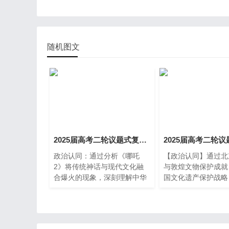
随机图文
2025届高考二轮议题式复习大单元十二《逻辑与思维》第4课时《提高创新思维能力》（精品议题式课件共38页含教学设计2视频）
政治认同：通过分析《哪吒
【政治认同】通过北
2》将传统神话与现代文化融
与敦煌文物保护成就
合爆火的现象，深刻理解中华
国文化遗产保护战略
优秀传统文化的时代价值，增
化自信，认同党和国
强对中华文化生命力的认同
文化传承发展的科学
感，坚定文化自信，明确传承
【科学精神】结合敦
与创新传统文化的责任担当。
阶段修复、北京中轴