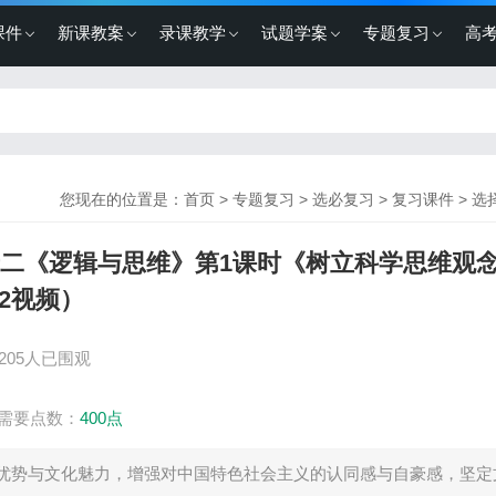
课件
新课教案
录课教学
试题学案
专题复习
高
您现在的位置是：
首页
>
专题复习
>
选必复习
>
复习课件
>
选
十二《逻辑与思维》第1课时《树立科学思维观
2视频）
205人已围观
需要点数：
400点
优势与文化魅力，增强对中国特色社会主义的认同感与自豪感，坚定