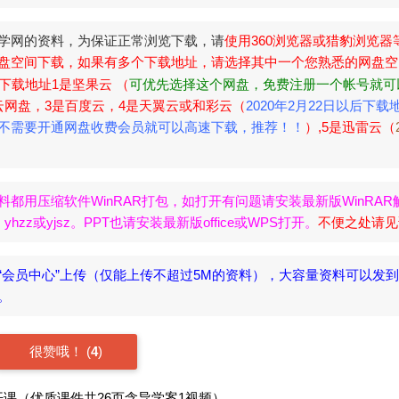
学网的资料，为保证正常浏览下载，请
使用360浏览器或猎豹浏览器
盘空间下载，如果有多个下载地址，请选择其中一个您熟悉的网盘空
下载地址1是坚果云 （
可优先选择这个网盘，免费注册一个帐号就可
云网盘，3是百度云，4是天翼云或和彩云（
2020年2月22日以后下载
不需要开通网盘收费会员就可以高速下载，推荐！！
）,5是迅雷云（
。
料都用压缩软件WinRAR打包，如打开有问题请安装最新版WinRAR
zz或yjsz。PPT也请安装最新版office或WPS打开。
不便之处请见
“会员中心”上传（仅能上传不超过5M的资料），大容量资料可以发
名。
很赞哦！
(
4
)
课（优质课件共26页含导学案1视频）