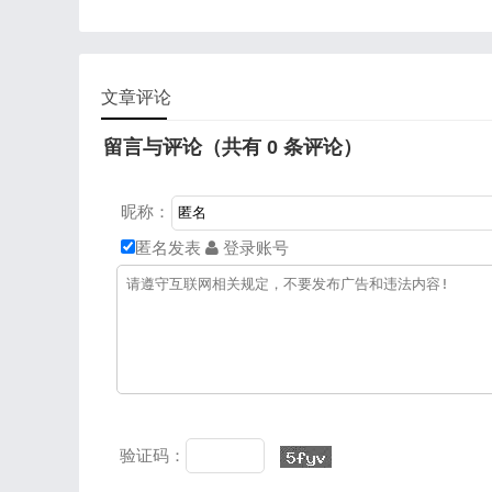
科学精神：运用联想思维、发
护案例，理解辩证思
散思维、逆向思维等创新思维
方法，培养用联系、
方法，剖析《哪吒 2》在角色
面眼光分析问题的科
塑造、剧情设计、特效制作等
【法治意识】以新修
文章评论
方面的创新路径，培养透过现
保护法》施行为切入
象看本质的科学思维能力，掌
法律对文物保护的规
握创新思维的实践运用规律。
作用，树立依法守护
留言与评论（共有
0
条评论）
法治意识：探讨电影产业发展
的法治观念。 【公
中知识产权保护、文化市场规
过探讨文物保护中个
昵称：
范等法治问题，明确创新实践
的责任，引导学生从
需在法治框架内进行，树立依
观、文化传播等小事
匿名发表
登录账号
法创新、依法维护文化权益的
动，增强主动参与文
法治观念
社会责任感
验证码：