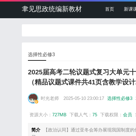
聿见思政统编新教材
首页
新课
选择性必修3
2025届高考二轮议题式复习大单元
（精品议题式课件共41页含教学设计
时光老师
2025-05-10 23:00:17
选择性必修3
资源大小：
727MB
下载人气：
75
下载权限：
会员
简介
【政治认同】通过亚冬会筹办展现我国制度的