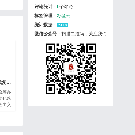
评论统计
：
0
个评论
标签管理
：
标签云
统计数据
：
51La
微信公众号
：扫描二维码，关注我们
2025届高考二轮议题式复习大单元十二《逻辑与思维》第1课时《树立科学思维观念》（精品议题式课件共41页含教学设计2视频）
会筹办
文化魅
会主义
定文化
通过对议
冬会蕴
科学思